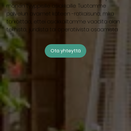
monen tyyppisille asiakkaille. Tuotamme
palvelun avaimet käteen -ratkaisuna, mikä
tarkoittaa, ettei asiakkailtamme vaadita alan
teknistä, juridista tai operatiivista osaamista.
Ota yhteyttä