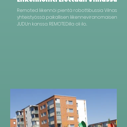
Remoted liikennöi pientä robottibussia Vilnassa
yhteistyössä paikallisen liikenneviranomaisen
JUDU:n kanssa. REMOTEDilla oli ilo...