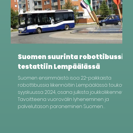
Suomen suurinta robottibussia
testattiin Lempäälässä
Suomen ensimmäistä isoa 22-paikkaista
robottibussia liikennöitiin Lempäälässä touko-
syyskuussa 2024, osana julkista joukkoliikennettä.
Tavoitteena vuorovälin lyheneminen ja
palvelutason paraneminen Suomen
ensimmäinen iso, 22-paikkainen robottibussi
liikennöi Lempäälässä touko-syyskuussa 2024,
osana julkista joukkoliikennettä. Liikennöinnin