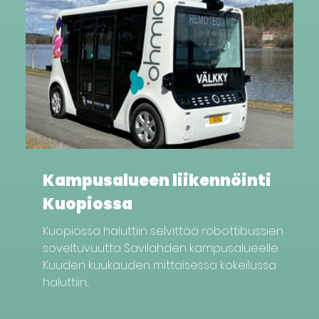
Kampusalueen liikennöinti
Kuopiossa
Kuopiossa haluttiin selvittää robottibussien
soveltuvuutta Savilahden kampusalueelle.
Kuuden kuukauden mittaisessa kokeilussa
haluttiin...