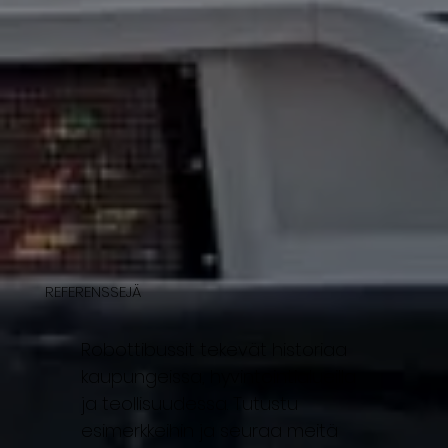
REFERENSSEJÄ
Robottibussit tekevät historiaa
kaupungeissa, hyvintointialueilla
ja teollisuudessa. Tutustu
esimerkkeihin ja seuraa meitä